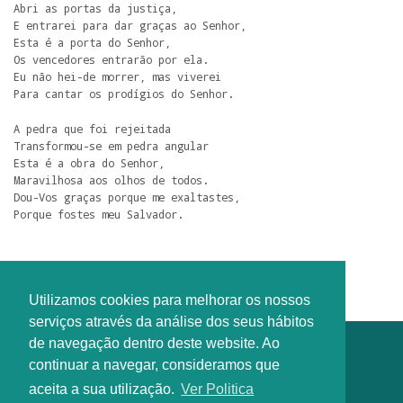
Abri as portas da justiça,

E entrarei para dar graças ao Senhor,

Esta é a porta do Senhor,

Os vencedores entrarão por ela.

Eu não hei-de morrer, mas viverei

Para cantar os prodígios do Senhor.
A pedra que foi rejeitada

Transformou-se em pedra angular

Esta é a obra do Senhor,

Maravilhosa aos olhos de todos.

Dou-Vos graças porque me exaltastes,

Porque fostes meu Salvador.
Autoria: Miguel Manzano
Utilizamos cookies para melhorar os nossos
serviços através da análise dos seus hábitos
de navegação dentro deste website. Ao
continuar a navegar, consideramos que
aceita a sua utilização.
Ver Politica