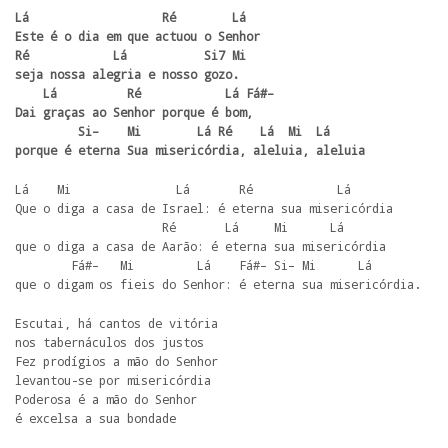
Lá                   Ré        Lá

Este é o dia em que actuou o Senhor

Ré            Lá           Si7 Mi

seja nossa alegria e nosso gozo.

    Lá          Ré            Lá Fá#–

Dai graças ao Senhor porque é bom,

         Si–    Mi        Lá Ré    Lá  Mi  Lá

porque é eterna Sua misericórdia, aleluia, aleluia
Lá    Mi               Lá       Ré            Lá

Que o diga a casa de Israel: é eterna sua misericórdia

                     Ré       Lá     Mi      Lá

que o diga a casa de Aarão: é eterna sua misericórdia

        Fá#–   Mi         Lá    Fá#– Si– Mi      Lá

que o digam os fieis do Senhor: é eterna sua misericórdia.
Escutai, há cantos de vitória

nos tabernáculos dos justos

Fez prodígios a mão do Senhor

levantou-se por misericórdia

Poderosa é a mão do Senhor

é excelsa a sua bondade