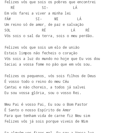
Felizes vós que sois os pobres que encontrei

   RÉ             SI-            LÁ

Em vós farei a viver a minha lei

FÁ#            SI-      MI         LÁ

Um reino só de amor, de paz e salvação

SOL               RÉ            LÁ     RÉ

Vós sois o sal da terra, sois o meu perdão.
Felizes vós que sois um elo de união

Estais limpos não fecheis o coração

Vós sois a luz do mundo no hoje que Eu vos dou

Saciai a vossa fome no pão que em vós sou.
Felizes os pequenos, vós sois filhos de Deus

É vosso todo o reino do meu Céu

Cantai e não choreis, a todos já salvei

Eu sou vossa glória, sou o vosso Rei.
Meu Pai é vosso Pai, Eu sou o Bom Pastor

É Santo o nosso Espírito de Amor

Para que tenham vida de carne fiz Meu sim

Felizes vós já sois porque viveis de Mim
Se alguém vos fizer mal, Eu sou a Vossa luz
