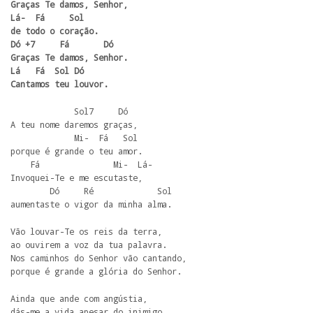
Graças Te damos, Senhor, 

Lá-  Fá     Sol

de todo o coração.

Dó +7     Fá       Dó

Graças Te damos, Senhor. 

Lá   Fá  Sol Dó

Cantamos teu louvor.
             Sol7     Dó

A teu nome daremos graças,

             Mi-  Fá   Sol

porque é grande o teu amor.

    Fá               Mi-  Lá-

Invoquei-Te e me escutaste,

        Dó     Ré             Sol

aumentaste o vigor da minha alma.
Vão louvar-Te os reis da terra,

ao ouvirem a voz da tua palavra.

Nos caminhos do Senhor vão cantando,

porque é grande a glória do Senhor.
Ainda que ande com angústia,

dás-me a vida apesar do inimigo.
