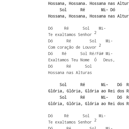
Hossana, Hossana. Hossana nas Altur
     Sol      Ré       Mi- Dó      Ré   Mi-

Hossana, Hossana, Hossana nas Altur
Dó     Ré      Sol    Mi-

2
Te exaltamos Senhor 
Dó      Ré        Sol    Mi-

2
Com coração de Louvor 
Dó    Ré      Sol Ré/Fá# Mi-

Exaltamos Teu Nome  Ó   Deus,

Dó      Ré      Sol

Hossana nas Alturas
     Sol      Ré       Mi-    Dó  Ré

Glória, Glória, Glória ao Rei dos Re
     Sol      Ré       Mi-    Dó  Ré

Glória, Glória, Glória ao Rei dos R
Dó     Ré      Sol    Mi-

2
Te exaltamos Senhor 
Dó      Ré        Sol    Mi-
