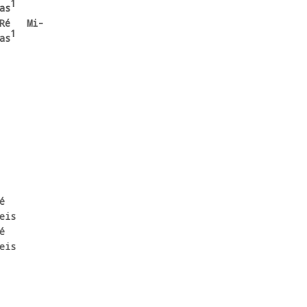
1
as
1
as
is

eis