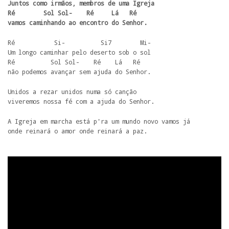
Juntos como irmãos, membros de uma Igreja

Ré        Sol Sol-    Ré     Lá   Ré

vamos caminhando ao encontro do Senhor.
Ré           Si-          Si7        Mi-

Um longo caminhar pelo deserto sob o sol

Ré          Sol Sol-    Ré    Lá   Ré

não podemos avançar sem ajuda do Senhor.
Unidos a rezar unidos numa só canção

viveremos nossa fé com a ajuda do Senhor.
A Igreja em marcha está p'ra um mundo novo vamos já

onde reinará o amor onde reinará a paz.