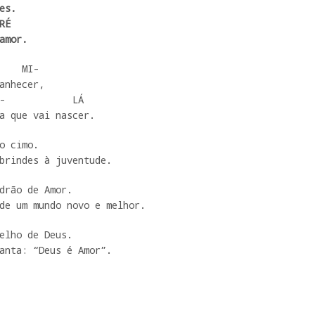
s.

amor.
    MI-

anhecer,

-            LÁ

a que vai nascer. 
o cimo. 

brindes à juventude. 
drão de Amor. 

de um mundo novo e melhor. 
elho de Deus. 

anta: “Deus é Amor”.