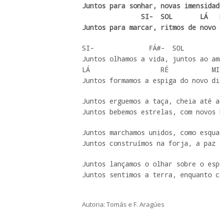
Juntos para sonhar, novas imensidade
               SI-  SOL       LÁ   RÉ

Juntos para marcar, ritmos de novo 
SI-              FÁ#-  SOL         
Juntos olhamos a vida, juntos ao am
LÁ                  RÉ           MI
Juntos formamos a espiga do novo di
Juntos erguemos a taça, cheia até a
Juntos bebemos estrelas, com novos 
Juntos marchamos unidos, como esqua
Juntos construímos na forja, a paz 
Juntos lançamos o olhar sobre o esp
Juntos sentimos a terra, enquanto c
Autoria: Tomás e F. Aragúes