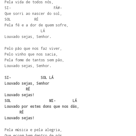
Pela vida de todos nós,

SI-                    FÁ#-

Que sorri ao nascer do sol,

SOL           RÉ

Pela fé e a dor de quem sofre,

                 LÁ

Louvado sejas, Senhor.
Pelo pão que nos faz viver,

Pelo vinho que nos sacia,

Pela fome de tantos sem pão,

Louvado sejas, Senhor.
SI-              SOL LÁ

Louvado sejas, Senhor

          RÉ

Louvado sejas!

SOL                  MI-        LÁ

Louvado por estes dons que nos dás,

       RÉ

Louvado sejas!
Pela música e pela alegria,

Que ecoam bem dentro de nós,
