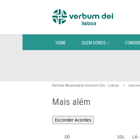
HOME
QUEM SOMOS
COMUNI
Família Missionária Verbum Dei - Lisboa
Cancio
Mais além
Esconder Acordes
     DÓ                   SOL   LÁ-
