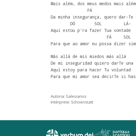
Mais além, dos meus medos mais além,
               FÁ                         SOL

Da minha insegurança, quero dar-Te 
        DÓ        SOL         LÁ-

Aqui estou p’ra fazer Tua vontade

                       FÁ     SOL           DÓ

Para que ao amor eu possa dizer sim
Más allá de mis miedos más allá 

De mi inseguridad quiero darTe una 
Aquí estoy para hacer Tu voluntad

Para que mi amor sea decirTe si has
Autoria: Salesianos
Intérprete: Schoenstatt