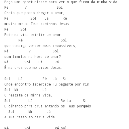
Peço uma oportunidade para ver o que ficou da minha vida

Ré        7               Sol

Creio que posso chegar a amar,

Ré           Sol    Lá       Ré

mostra-me os Teus caminhos Jesus

Ré      Sol

Pode na vida existir um amor

       Ré                   Sol

que consiga vencer meus impossíveis,

Ré          7           Sol

sem limites na hora de amar?

Ré        Sol    Lá      Ré

É na cruz que mo dizes Jesus.
Sol    Lá          Ré   Lá   Si-

Onde encontro liberdade Tu pagaste por mim

Sol  Mi-           Lá

O resgate da minha vida,

Sol         Lá              Ré Lá      Si-

E olhando p’ra cruz entendo os Teus porquês

  Sol       Mi-      Lá

A Tua razão ao dar a vida.
Ré        Sol            Ré Sol 
