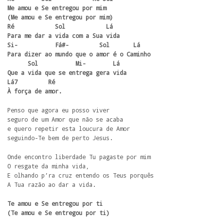
Me amou e Se entregou por mim 

(Me amou e Se entregou por mim)

Ré            Sol            Lá 

Para me dar a vida com a Sua vida

Si-           Fá#-         Sol       Lá

Para dizer ao mundo que o amor é o Caminho

      Sol           Mi-        Lá 

Que a vida que se entrega gera vida

Lá7         Ré

À força de amor.
Penso que agora eu posso viver

seguro de um Amor que não se acaba

e quero repetir esta loucura de Amor

seguindo-Te bem de perto Jesus.
Onde encontro liberdade Tu pagaste por mim

O resgate da minha vida,

E olhando p’ra cruz entendo os Teus porquês

A Tua razão ao dar a vida.
Te amou e Se entregou por ti 

(Te amou e Se entregou por ti)
