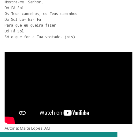
Mostra-me  Senhor,

Dó Fá Sol

Os Teus caminhos, os Teus caminhos

Dó Sol Lá– Mi– Fá

Para que eu queira fazer

Dó Fá Sol

Só o que for a Tua vontade. (bis)
Autoria: Maite Lopez, ACI
Intérpretes: Convivios Fraternos Santarém