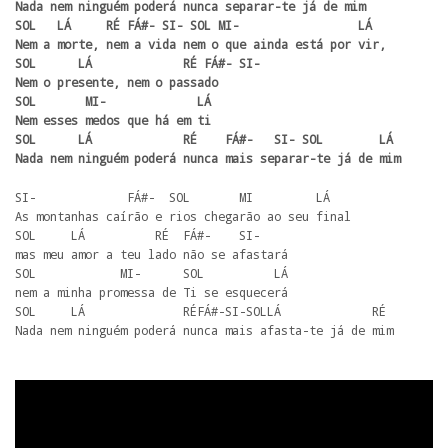
Nada nem ninguém poderá nunca separar-te já de mim

SOL   LÁ     RÉ FÁ#- SI- SOL MI-                 LÁ

Nem a morte, nem a vida nem o que ainda está por vir,

SOL      LÁ             RÉ FÁ#- SI-

Nem o presente, nem o passado

SOL       MI-             LÁ

Nem esses medos que há em ti 

SOL      LÁ             RÉ    FÁ#-   SI- SOL        LÁ   

Nada nem ninguém poderá nunca mais separar-te já de mim
SI-             FÁ#-  SOL       MI         LÁ 

As montanhas caírão e rios chegarão ao seu final

SOL     LÁ          RÉ  FÁ#-    SI-

mas meu amor a teu lado não se afastará

SOL            MI-      SOL          LÁ

nem a minha promessa de Ti se esquecerá

SOL     LÁ              RÉFÁ#-SI-SOLLÁ             RÉ

Nada nem ninguém poderá nunca mais afasta-te já de mim