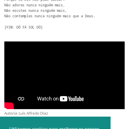
Não adores nunca ninguém mais,

Não escutes nunca ninguém mais,

Não contemples nunca ninguém mais que a Deus.
[FIM: DÓ FÁ SOL DÓ]
Autoria: Luís Alfredo Díaz
Intérprete: Grupo de Jovens São Mateus (Terceira – Açores)