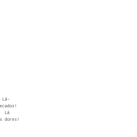
 Lá-     

ecados! 

s dores!