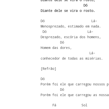
                      Dó

Diante dele se vira o rosto.
Dó                        Lá-

Menosprezado, estimado em nada. 

 Dó                     Lá-

Desprezado, escória dos homens,

          Dó

Homem das dores, 

                         Lá-

conhecedor de todas as misérias.
[Refrão]
Dó                                 
Porém foi ele que carregou nossos p
          Dó                         Lá

Porém foi ele que carregou as nossa
      Fá             Sol
