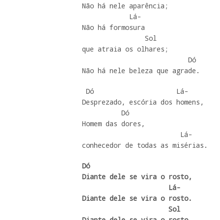
Não há nele aparência; 

            Lá-

Não há formosura

                Sol

que atraia os olhares;  

                           Dó

Não há nele beleza que agrade.
 Dó                     Lá-

Desprezado, escória dos homens,

          Dó

Homem das dores, 

                         Lá-

conhecedor de todas as misérias.
Dó

Diante dele se vira o rosto, 

                      Lá-

Diante dele se vira o rosto.

                      Sol

Diante dele se vira o rosto, 
