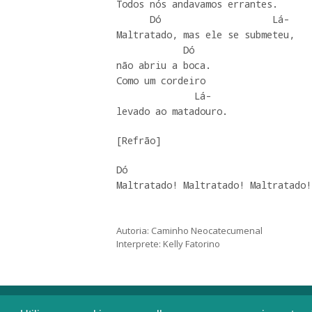
Todos nós andavamos errantes.

      Dó                    Lá-        

Maltratado, mas ele se submeteu,

            Dó 

não abriu a boca.

Como um cordeiro 

              Lá-

levado ao matadouro. 
[Refrão]
Dó

Maltratado! Maltratado! Maltratado!
Autoria: Caminho Neocatecumenal
Interprete: Kelly Fatorino