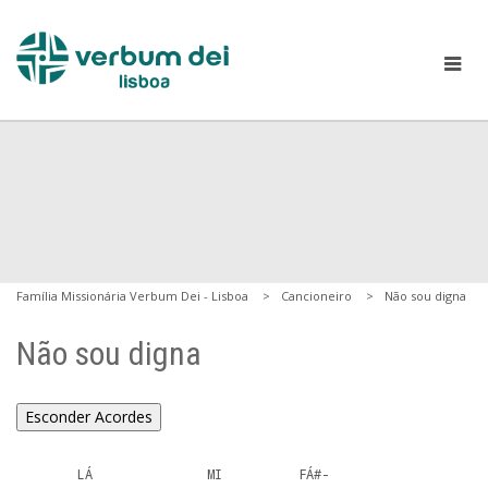
Família Missionária Verbum Dei - Lisboa
Cancioneiro
Não sou digna
Não sou digna
Esconder Acordes
        LÁ               MI          FÁ#-
