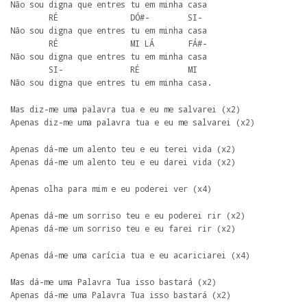
Não sou digna que entres tu em minha casa

        RÉ               DÓ#-        SI- 

Não sou digna que entres tu em minha casa

        RÉ               MI LÁ       FÁ#- 

Não sou digna que entres tu em minha casa

        SI-              RÉ          MI

Não sou digna que entres tu em minha casa.
Mas diz-me uma palavra tua e eu me salvarei (x2) 

Apenas diz-me uma palavra tua e eu me salvarei (x2)
Apenas dá-me um alento teu e eu terei vida (x2) 

Apenas dá-me um alento teu e eu darei vida (x2)
Apenas olha para mim e eu poderei ver (x4) 
Apenas dá-me um sorriso teu e eu poderei rir (x2)

Apenas dá-me um sorriso teu e eu farei rir (x2)
Apenas dá-me uma carícia tua e eu acariciarei (x4)
Mas dá-me uma Palavra Tua isso bastará (x2)

Apenas dá-me uma Palavra Tua isso bastará (x2)