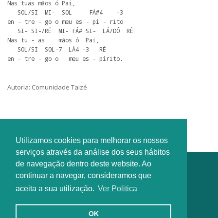
Nas tuas mãos ó Pai,

   SOL/SI  MI-  SOL     FÁ#4    -3       

en - tre - go o meu es - pí - rito

   SI- SI-/RÉ  MI- FÁ# SI-  LÁ/DÓ  RÉ 

Nas tu - as    mãos ó  Pai, 

   SOL/SI  SOL-7  LÁ4 -3   RÉ          

en - tre - go o   meu es - pírito.
Autoria: Comunidade Taizé
Utilizamos cookies para melhorar os nossos
serviços através da análise dos seus hábitos
de navegação dentro deste website. Ao
continuar a navegar, consideramos que
aceita a sua utilização.
Ver Politica
OK