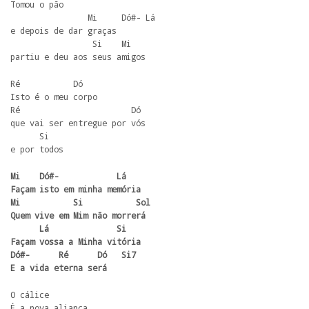
Tomou o pão  

                Mi     Dó#- Lá

e depois de dar graças

                 Si    Mi

partiu e deu aos seus amigos
Ré           Dó

Isto é o meu corpo

Ré                       Dó

que vai ser entregue por vós 

      Si

e por todos
Mi    Dó#-            Lá

Façam isto em minha memória

Mi           Si           Sol

Quem vive em Mim não morrerá

      Lá              Si

Façam vossa a Minha vitória

Dó#-      Ré      Dó   Si7

E a vida eterna será
O cálice

É a nova aliança
