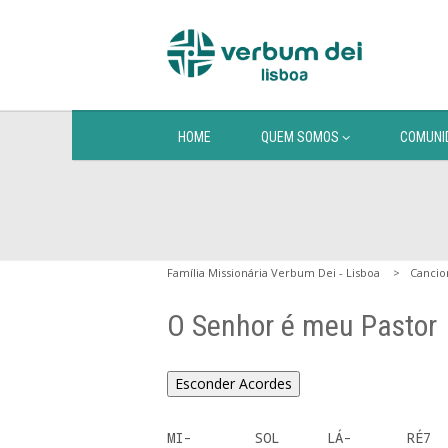
HOME
QUEM SOMOS
COMUNI
Família Missionária Verbum Dei - Lisboa
Cancio
O Senhor é meu Pastor
Esconder Acordes
MI-        SOL      LÁ-       RÉ7  