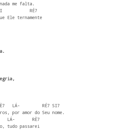
nada me falta.

I           RÉ7

ue Ele ternamente

.

egria,

È7   LÁ-         RÉ7 SI7

ros, por amor do Seu nome.

   LÁ-       RÈ7

o, tudo passarei
