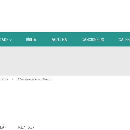
DADE
BÍBLIA
PARTILHA
CANCIONEIRO
CALEN
neiro
O Senhor é meu Pastor
LÁ-     RÉ7 SI7
