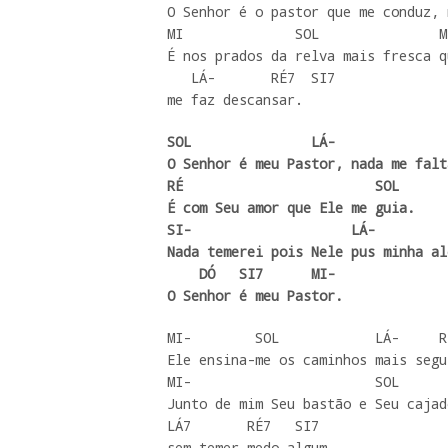
O Senhor é o pastor que me conduz, 
MI              SOL               M
É nos prados da relva mais fresca q
   LÁ-       RÉ7  SI7

me faz descansar.
SOL               LÁ-

O Senhor é meu Pastor, nada me falta
RÉ                        SOL

É com Seu amor que Ele me guia.

SI-                    LÁ-

Nada temerei pois Nele pus minha al
    DÓ   SI7      MI-

O Senhor é meu Pastor.
MI-        SOL            LÁ-     R
Ele ensina-me os caminhos mais segu
MI-                       SOL      
Junto de mim Seu bastão e Seu cajad
LÁ7       RÉ7   SI7

sem temer medo algum.  