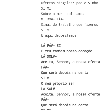
Ofertas singelas: pão e vinho 

SI MI 

Sobre a mesa colocamos 

MI DÓ#- FÁ#- 

Sinal do trabalho que fizemos 

SI MI 

E aqui depositamos 
LÁ FÁ#- SI 

É teu também nosso coração 

LÁ SOL#- 

Aceita, Senhor, a nossa oferta 

FÁ#- 

Que será depois na certa 

SI MI 

O meu próprio ser

LÁ SOL#- 

Aceita, Senhor, a nossa oferta 

FÁ#- 

Que será depois na certa 
