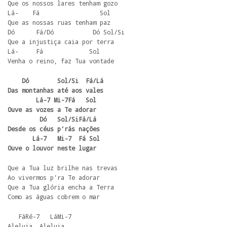
Que os nossos lares tenham gozo

Lá-    Fá                 Sol

Que as nossas ruas tenham paz

Dó      Fá/Dó           Dó Sol/Si

Que a injustiça caia por terra

Lá-     Fá             Sol

Venha o reino, faz Tua vontade
    Dó        Sol/Si  Fá/Lá

Das montanhas até aos vales

        Lá-7 Mi-7Fá   Sol 

Ouve as vozes a Te adorar

         Dó   Sol/SiFá/Lá

Desde os céus p’rás nações

       Lá-7   Mi-7  Fá Sol

Ouve o louvor neste lugar
Que a Tua luz brilhe nas trevas

Ao vivermos p’ra Te adorar

Que a Tua glória encha a Terra

Como as águas cobrem o mar
   FáRé-7   LáMi-7

Aleluia, Aleluia
