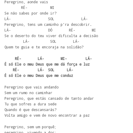
Peregrino, aonde vais

        RÉ-           MI 

Se não sabes por onde ir?

LÁ-                  SOL             LÁ- 

Peregrino, tens um caminho p’ra descobrir. 

LÁ-                  DÓ        RÉ-        MI 

Se o deserto do teu viver dificulta a decisão

         LÁ-          SOL        LÁ- 

Quem te guia e te encoraja na solidão?
     RÉ-        LÁ-        MI-         LÁ- 

É só Ele o meu Deus que me dá força e luz

    RÉ-         LÁ-  SOL      LÁ- 

É só Ele o meu Deus que me conduz
Peregrino que vais andando

Sem um rumo no caminhar

Peregrino, que estás cansado de tanto andar 

Tu que sofres a dura sede

Quando é que descansarás?

Volta amigo e vem de novo encontrar a paz
Peregrino, sem um porquê;

peregrino, vivendo a dor;
