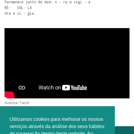
Permanece junto de mim: o - ra e vigi - a

RÉ-   SOL- LÁ 

Ora e vi - gia.
Autoria: Taizé
Intérprete: Gijo Olival
Utilizamos cookies para melhorar os nossos
serviços através da análise dos seus hábitos
de navegação dentro deste website. Ao