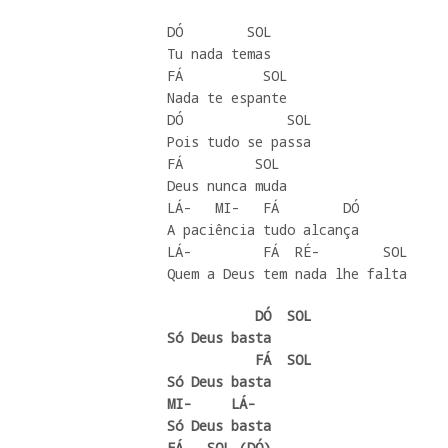
DÓ        SOL

Tu nada temas 

FÁ          SOL 

Nada te espante 

DÓ             SOL

Pois tudo se passa

FÁ         SOL 

Deus nunca muda

LÁ-   MI-   FÁ        DÓ 

A paciência tudo alcança

LÁ-         FÁ  RÉ-        SOL

Quem a Deus tem nada lhe falta
           DÓ  SOL

Só Deus basta

           FÁ  SOL

Só Deus basta

MI-     LÁ- 

Só Deus basta

FÁ   SOL (DÓ)
