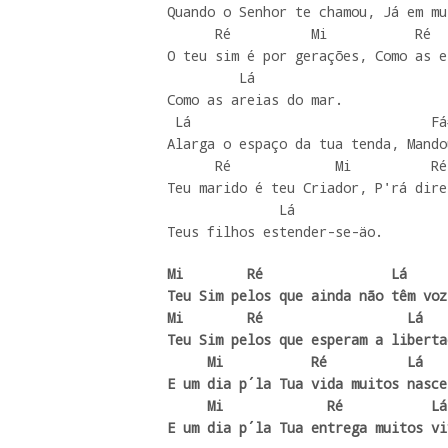
Quando o Senhor te chamou, Já em mu
      Ré          Mi           Ré             Mi

O teu sim é por gerações, Como as e
         Lá

Como as areias do mar.

 Lá                              Fá#-

Alarga o espaço da tua tenda, Mando
      Ré             Mi          Ré             Mi

Teu marido é teu Criador, P'rá dire
              Lá

Teus filhos estender-se-äo.
Mi        Ré                Lá

Teu Sim pelos que ainda não têm voz,
Mi        Ré                  Lá

Teu Sim pelos que esperam a libertaç
     Mi           Ré          Lá

E um dia p´la Tua vida muitos nascer
     Mi             Ré           Lá  Mi Ré Lá

E um dia p´la Tua entrega muitos vi