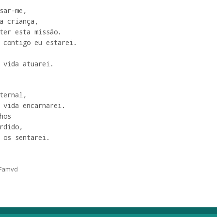
sar-me, 

a criança, 

ter esta missão.

 contigo eu estarei. 

 vida atuarei.
ternal,

 vida encarnarei. 

os

rdido,

 os sentarei.
, Famvd