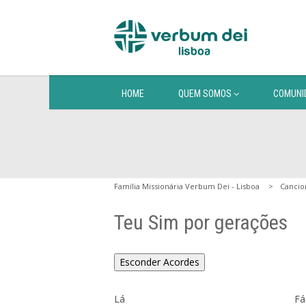
HOME
QUEM SOMOS
COMUNI
Família Missionária Verbum Dei - Lisboa
Cancio
Teu Sim por gerações
Esconder Acordes
Lá                               Fá#