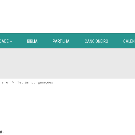
DADE
BÍBLIA
PARTILHA
CANCIONEIRO
CALEN
neiro
Teu Sim por gerações
-
