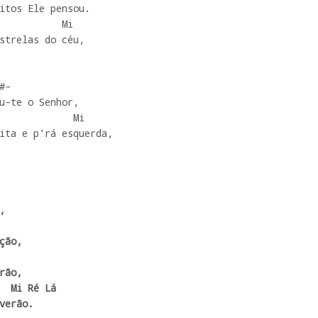
itos Ele pensou.

strelas do céu,

u-te o Senhor,

ita e p'rá esquerda,

 

ão,

ão, 

verão.