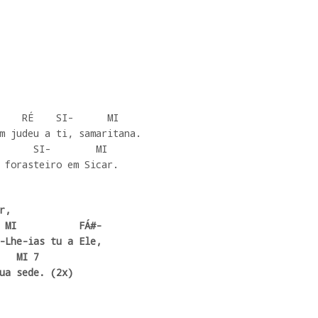
m judeu a ti, samaritana.

 forasteiro em Sicar.  
,

 MI           FÁ#-

-Lhe-ias tu a Ele,

ua sede. (2x)