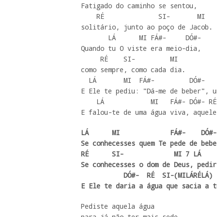
Fatigado do caminho se sentou,

    RÉ              SI-       MI

solitário, junto ao poço de Jacob.

       LÁ      MI FÁ#-     DÓ#-

Quando tu O viste era meio-dia,

     RÉ    SI-         MI

como sempre, como cada dia.

  LÁ       MI  FÁ#-         DÓ#-       RÉ    SI-      MI

E Ele te pediu: "Dá-me de beber", u
    LÁ            MI   FÁ#- DÓ#- RÉ      SI-        MI

E falou-te de uma água viva, aquele
LÁ      MI             FÁ#-    DÓ#-

Se conhecesses quem Te pede de beber
RÉ      SI-             MI 7 LÁ    
Se conhecesses o dom de Deus, pedir
           DÓ#-  RÉ  SI-(MILÁRÉLÁ)    MI 7

E Ele te daria a água que sacia a t
Pediste aquela água

para já não ter mais sede,
