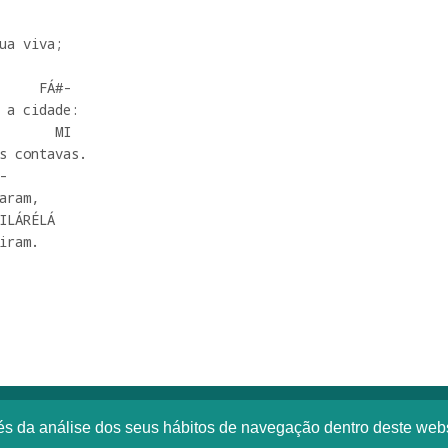
ua viva;

 a cidade:

       MI

s contavas.



ram,

ILÁRÉLÁ

iram.
vés da análise dos seus hábitos de navegação dentro deste web