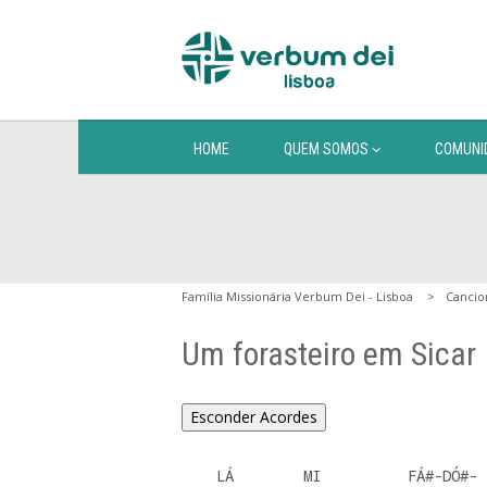
HOME
QUEM SOMOS
COMUNI
Família Missionária Verbum Dei - Lisboa
Cancio
Um forasteiro em Sicar
Esconder Acordes
    LÁ        MI          FÁ#-DÓ#-
