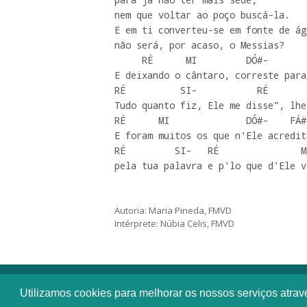
nem que voltar ao poço buscá-la.

E em ti converteu-se em fonte de ág
não será, por acaso, o Messias?

     RÉ      MI         DÓ#-            FÁ#-

E deixando o cântaro, correste para
RÉ          SI-           RÉ       
Tudo quanto fiz, Ele me disse", lhe
RÉ      MI              DÓ#-    FÁ#-
E foram muitos os que n'Ele acredita
RÉ         SI-   RÉ               M
pela tua palavra e p'lo que d'Ele v
Autoria: Maria Pineda, FMVD
Intérprete: Núbia Celis, FMVD
Utilizamos cookies para melhorar os nossos serviços atra