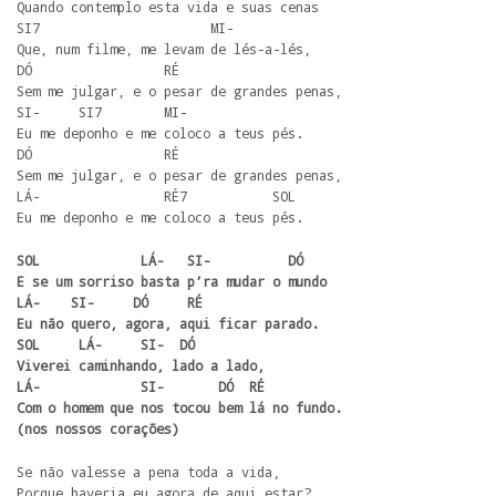
Quando contemplo esta vida e suas cenas 

SI7                      MI- 

Que, num filme, me levam de lés-a-lés, 

DÓ                 RÉ 

Sem me julgar, e o pesar de grandes penas, 

SI-     SI7        MI- 

Eu me deponho e me coloco a teus pés. 

DÓ                 RÉ 

Sem me julgar, e o pesar de grandes penas, 

LÁ-                RÉ7           SOL 

Eu me deponho e me coloco a teus pés. 
SOL             LÁ-   SI-          DÓ 

E se um sorriso basta p’ra mudar o mundo 

LÁ-    SI-     DÓ     RÉ 

Eu não quero, agora, aqui ficar parado.

SOL     LÁ-     SI-  DÓ 

Viverei caminhando, lado a lado,

LÁ-             SI-       DÓ  RÉ 

Com o homem que nos tocou bem lá no fundo.

(nos nossos corações)
Se não valesse a pena toda a vida, 

Porque haveria eu agora de aqui estar? 
