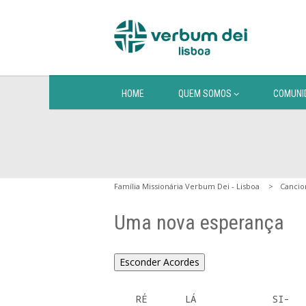
HOME
QUEM SOMOS
COMUNI
Família Missionária Verbum Dei - Lisboa
Cancio
Uma nova esperança
Esconder Acordes
    RÉ       LÁ              SI-      LÁ
