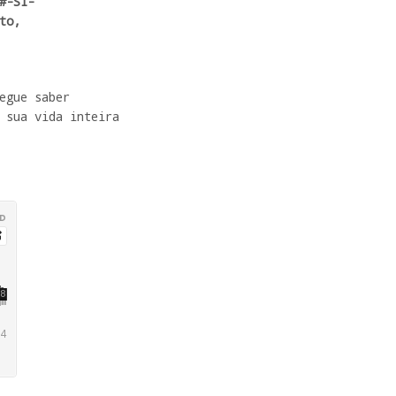
o,

egue saber

 sua vida inteira
