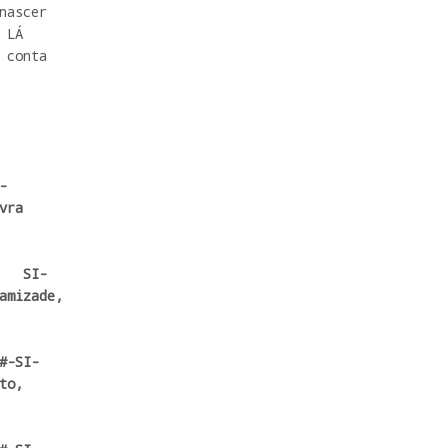
nascer

LÁ

 conta

ra

amizade,

o,
