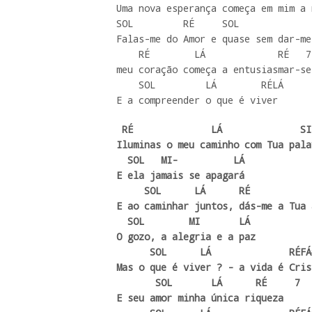
Uma nova esperança começa em mim a 
SOL         RÉ     SOL              
Falas-me do Amor e quase sem dar-me
    RÉ        LÁ             RÉ   7

meu coração começa a entusiasmar-se

    SOL         LÁ        RÉLÁ

E a compreender o que é viver  
 RÉ              LÁ              SI-

Iluminas o meu caminho com Tua palav
  SOL   MI-          LÁ

E ela jamais se apagará

     SOL      LÁ      RÉ              SI-

E ao caminhar juntos, dás-me a Tua 
  SOL        MI       LÁ

O gozo, a alegria e a paz

      SOL      LÁ              RÉFÁ#-SI-

Mas o que é viver ? - a vida é Crist
       SOL       LÁ      RÉ     7

E seu amor minha única riqueza
