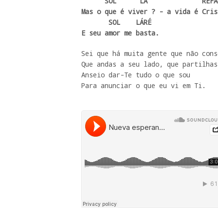
      SOL      LÁ              RÉFÁ#-SI-

Mas o que é viver ? - a vida é Crist
       SOL    LÁRÉ

E seu amor me basta.
Sei que há muita gente que não cons
Que andas a seu lado, que partilhas
Anseio dar-Te tudo o que sou

Para anunciar o que eu vi em Ti.