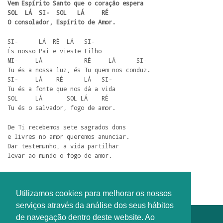
Vem Espírito Santo que o coração espera

SOL  LÁ  SI-  SOL   LÁ     RÉ

O consolador, Espírito de Amor.
SI-      LÁ  RÉ  LÁ   SI-

És nosso Pai e vieste Filho

MI-     LÁ            RÉ     LÁ      SI- 

Tu és a nossa luz, és Tu quem nos conduz.

SI-     LÁ    RÉ      LÁ   SI-

Tu és a fonte que nos dá a vida

SOL     LÁ       SOL LÁ    RÉ

Tu és o salvador, fogo de amor.
De Ti recebemos sete sagrados dons

e livres no amor queremos anunciar.

Dar testemunho, a vida partilhar

levar ao mundo o fogo de amor.
Utilizamos cookies para melhorar os nossos
serviços através da análise dos seus hábitos
de navegação dentro deste website. Ao