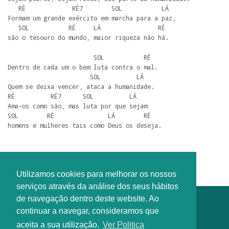
   RÉ             RÉ7        SOL           LÁ

Formam um grande exército em marcha para a paz,

   SOL           RÉ     LÁ                RÉ

são o tesouro do mundo, maior riqueza não há.  
                        SOL           RÉ

Dentro de cada um o bem luta contra o mal.

                       SOL          LÁ

Quem se deixa vencer, ataca a humanidade.

RÉ          RÉ7      SOL          LÁ

Ama-os como são, mas luta por que sejam

SOL        RÉ               LÁ        RÉ

homens e mulheres tais como Deus os deseja.
Autoria: Up With People (Adaptado)
Utilizamos cookies para melhorar os nossos
serviços através da análise dos seus hábitos
de navegação dentro deste website. Ao
continuar a navegar, consideramos que
aceita a sua utilização.
Ver Politica