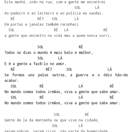
Esta manhã, indo na rua, com a gente me encontrei

                                  SOL       LÁ

Ao padeiro e ao leiteiro e ao polícia eu saudei.

   RÉ           RÉ7    SOL        LÁ

Em portas e janelas também reconheci

  SOL                   RÉ   LÁ                 RÉ

a gente que encontro na vida mas a quem nunca sorri.  
                SOL                 RÉ

Todos os dias o mundo é mais belo e melhor,

                SOL       LÁ 

E é a gente a fazê-lo no amor.

   RÉ               RÉ7       SOL                 LÁ

Se formos uns pelos outros, a guerra e o ódio hão-de 
acabar.

   SOL           RÉ                 LÁ             RÉ

No mundo somos todos irmãos, viva a gente que sabe amar.

   SOL           RÉ                 LÁ             RÉ

No mundo somos todos irmãos, viva a gente que sabe amar.
                        SOL            RÉ

Gente de lá da montanha ou que vive na cidade,

                       SOL          LÁ

sejam pobres, sejam ricos, são parte da humanidade.
