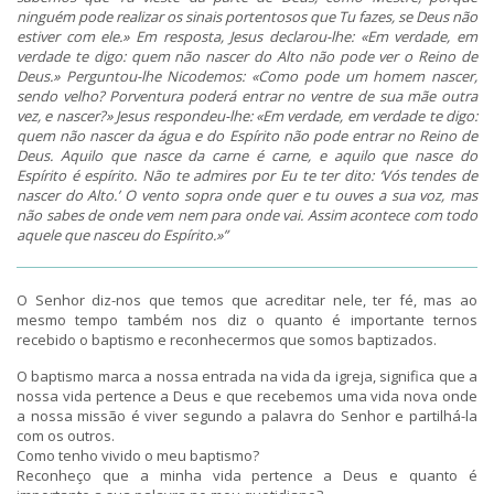
ninguém pode realizar os sinais portentosos que Tu fazes, se Deus não
estiver com ele.» Em resposta, Jesus declarou-lhe: «Em verdade, em
verdade te digo: quem não nascer do Alto não pode ver o Reino de
Deus.» Perguntou-lhe Nicodemos: «Como pode um homem nascer,
sendo velho? Porventura poderá entrar no ventre de sua mãe outra
vez, e nascer?» Jesus respondeu-lhe: «Em verdade, em verdade te digo:
quem não nascer da água e do Espírito não pode entrar no Reino de
Deus. Aquilo que nasce da carne é carne, e aquilo que nasce do
Espírito é espírito. Não te admires por Eu te ter dito: ‘Vós tendes de
nascer do Alto.’ O vento sopra onde quer e tu ouves a sua voz, mas
não sabes de onde vem nem para onde vai. Assim acontece com todo
aquele que nasceu do Espírito.»”
O Senhor diz-nos que temos que acreditar nele, ter fé, mas ao
mesmo tempo também nos diz o quanto é importante ternos
recebido o baptismo e reconhecermos que somos baptizados.
O baptismo marca a nossa entrada na vida da igreja, significa que a
nossa vida pertence a Deus e que recebemos uma vida nova onde
a nossa missão é viver segundo a palavra do Senhor e partilhá-la
com os outros.
Como tenho vivido o meu baptismo?
Reconheço que a minha vida pertence a Deus e quanto é