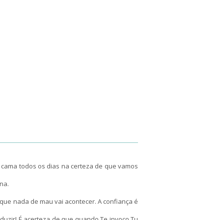
da cama todos os dias na certeza de que vamos
na.
 que nada de mau vai acontecer. A confiança é
nduzir! É acerteza de que quando Te invoco Tu