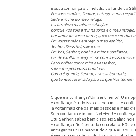
E essa confiança é a melodia de fundo do
Sal
Em vossas mãos, Senhor, entrego o meu espírit
Sede a rocha do meu refúgio
e a fortaleza da minha salvação;
porque Vós sois a minha força e o meu refúgio,
por amor do vosso nome, guiai-me e conduzi-m
Em vossas mãos entrego o meu espírito,
Senhor, Deus fiel, salvai-me.
Em Vós, Senhor, ponho a minha confiança:
hei-de exultar e alegrar-me com a vossa miseric
Fazei brilhar sobre mim a vossa face,
salvai-me pela vossa bondade.
Como é grande, Senhor, a vossa bondade,
que tendes reservada para os que Vos temem.
O que é a confiança? Um sentimento? Uma opç
A confiança é tudo isso e ainda mais. A conf
lá voltar mais cheios, mais pessoas e mais cre
Sem confiança é impossível viver! A confianç
E tu, Senhor, sabes bem disso. No Salmo hoje
A confiança não é ter tudo controlado. Não é
entregar nas tuas mãos tudo o que eu sou! É 
É viver na consciência de Tu és «a minha for