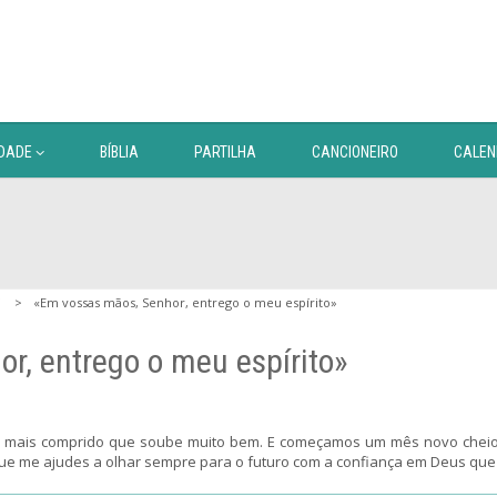
DADE
BÍBLIA
PARTILHA
CANCIONEIRO
CALEN
«Em vossas mãos, Senhor, entrego o meu espírito»
r, entrego o meu espírito»
a mais comprido que soube muito bem. E começamos um mês novo chei
que me ajudes a olhar sempre para o futuro com a confiança em Deus que 