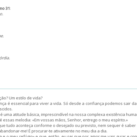
mo 31
:
o.
e.
órdia.
ão? Um estilo de vida?
iança é essencial para viver a vida. Só desde a confiança podemos sair 
scidos.
a é uma atitude básica, imprescindível na nossa complexa existência huma
 é essas melodia: «Em vossas mãos, Senhor, entrego o meu espírito.»
 que tudo aconteça conforme o desejado ou previsto, nem sequer é saber
abandonar-me! É procurar-te ativamente no meu dia a dia.
ça e o meu refúgio» e que, então, eu sei que por amor me vais guiar e co