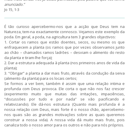
anunciado.”
Jo 15, 1-3
É tão curioso apercebermo-nos que a acção que Deus tem na
Natureza, tem-na exactamente connosco. Vejamos este exemplo da
poda. Em geral, a poda, na agricultura tem 3 grandes objectivos:
1. Cortar os ramos que estão doentes, secos, ou mesmo os que
enfraquecem a planta (os ramos que por vezes observamos junto
ao chão – chamados ramos ladrões – desviam o alimento do resto
da planta e tiram-lhe força);
2. Dar a estrutura adequada à planta (nos primeiros anos de vida da
planta);
3. “Obrigar” a planta a dar mais fruto, através da condução da seiva
(alimento da planta) para os locais certos;
Se formos a ver bem, também é assim que uma relação intima e
profunda com Deus provoca. Ele corta o que não nos faz crescer
(experimento muito que muitas das irritações, impaciências,
“discussões por tudo e por nada” se vão pacificando e
relativizando). Ele dá-nos estrutura (Quanto mais profunda é a
nossa relação com Deus, mais forte é o nosso chão, apercebemo-
nos quais são as grandes motivações sobre as quais queremos
construir a nossa vida). A nossa vida dá muito mais fruto, pois
canaliza todo o nosso amor para os outros e não para nós próprios.