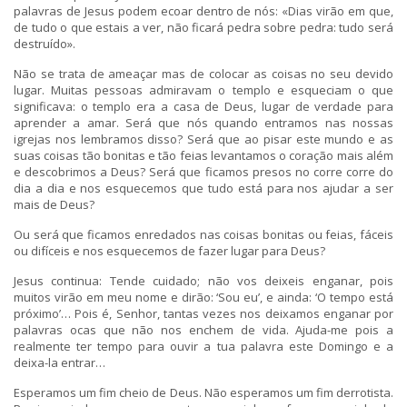
palavras de Jesus podem ecoar dentro de nós: «Dias virão em que,
de tudo o que estais a ver, não ficará pedra sobre pedra: tudo será
destruído».
Não se trata de ameaçar mas de colocar as coisas no seu devido
lugar. Muitas pessoas admiravam o templo e esqueciam o que
significava: o templo era a casa de Deus, lugar de verdade para
aprender a amar. Será que nós quando entramos nas nossas
igrejas nos lembramos disso? Será que ao pisar este mundo e as
suas coisas tão bonitas e tão feias levantamos o coração mais além
e descobrimos a Deus? Será que ficamos presos no corre corre do
dia a dia e nos esquecemos que tudo está para nos ajudar a ser
mais de Deus?
Ou será que ficamos enredados nas coisas bonitas ou feias, fáceis
ou difíceis e nos esquecemos de fazer lugar para Deus?
Jesus continua: Tende cuidado; não vos deixeis enganar, pois
muitos virão em meu nome e dirão: ‘Sou eu’, e ainda: ‘O tempo está
próximo’… Pois é, Senhor, tantas vezes nos deixamos enganar por
palavras ocas que não nos enchem de vida. Ajuda-me pois a
realmente ter tempo para ouvir a tua palavra este Domingo e a
deixa-la entrar…
Esperamos um fim cheio de Deus. Não esperamos um fim derrotista.