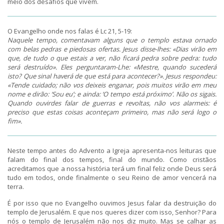
meio dos desafios que vivem.
O Evangelho onde nos falas é Lc 21, 5-19:
Naquele tempo, comentavam alguns que o templo estava ornado
com belas pedras e piedosas ofertas. Jesus disse-lhes: «Dias virão em
que, de tudo o que estais a ver, não ficará pedra sobre pedra: tudo
será destruído». Eles perguntaram-Lhe: «Mestre, quando sucederá
isto? Que sinal haverá de que está para acontecer?». Jesus respondeu:
«Tende cuidado; não vos deixeis enganar, pois muitos virão em meu
nome e dirão: ‘Sou eu’; e ainda: ‘O tempo está próximo’. Não os sigais.
Quando ouvirdes falar de guerras e revoltas, não vos alarmeis: é
preciso que estas coisas aconteçam primeiro, mas não será logo o
fim».
Neste tempo antes do Advento a Igreja apresenta-nos leituras que
falam do final dos tempos, final do mundo. Como cristãos
acreditamos que a nossa história terá um final feliz onde Deus será
tudo em todos, onde finalmente o seu Reino de amor vencerá na
terra.
É por isso que no Evangelho ouvimos Jesus falar da destruição do
templo de Jerusalém. E que nos queres dizer com isso, Senhor? Para
nós o templo de Jerusalém não nos diz muito. Mas se calhar as