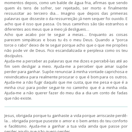
momentos depois, como um balde de água fria, afirmas que sendo
quem és tens de sofrer, ser rejeitado, ser morto e finalmente
ressuscitar ao terceiro dia… Imagino que depois das primeiras
palavras que disseste o da ressurreição já nem sequer foi ouvido. E
acho que é isso que passa. Os teus caminhos são tão estranhos e
diferentes aos meus que a meio já desligueis…
Acho que acabo por te seguir a meias… Enquanto as coisas
parecem simpáticas e boas tu és o meu Deus. Quando a “porca
torce o rabo” deixo de te seguir porque acho que o que me propões
não pode vir de Deus. Fico escandalizada e perplexa como os teu
discípulos.
Ajuda-me a perceber as palavras que me dizes e percebê-las até ao
fim sem desligar a meio. Ajuda-me a perceber que amar supõe
perder para ganhar. Supõe renunciar à minha vontade caprichosa e
reivindicativa para realmente procurar o que é bom para os outros.
Ajuda-me a não fugir daquilo que me custa, que me pesa e que é a
minha cruz para poder seguir-te no caminho que é a minha vida.
Ajuda-me a não querer fazer do meu dia a dia um conto de fadas
que não existe.
Jesus, obrigada porque tu ganhaste a vida porque arriscaste perdê-
la… obrigada porque puseste o amor e o bem antes do teu conforto
e facilitismo. Ajuda-me a ganhar a tua vida ainda que passe por
perder aquilo que não quero perder.