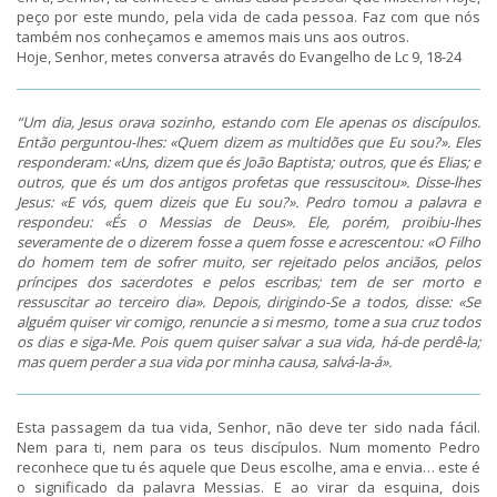
peço por este mundo, pela vida de cada pessoa. Faz com que nós
também nos conheçamos e amemos mais uns aos outros.
Hoje, Senhor, metes conversa através do Evangelho de Lc 9, 18-24
“Um dia, Jesus orava sozinho, estando com Ele apenas os discípulos.
Então perguntou-lhes: «Quem dizem as multidões que Eu sou?». Eles
responderam: «Uns, dizem que és João Baptista; outros, que és Elias; e
outros, que és um dos antigos profetas que ressuscitou». Disse-lhes
Jesus: «E vós, quem dizeis que Eu sou?». Pedro tomou a palavra e
respondeu: «És o Messias de Deus». Ele, porém, proibiu-lhes
severamente de o dizerem fosse a quem fosse e acrescentou: «O Filho
do homem tem de sofrer muito, ser rejeitado pelos anciãos, pelos
príncipes dos sacerdotes e pelos escribas; tem de ser morto e
ressuscitar ao terceiro dia». Depois, dirigindo-Se a todos, disse: «Se
alguém quiser vir comigo, renuncie a si mesmo, tome a sua cruz todos
os dias e siga-Me. Pois quem quiser salvar a sua vida, há-de perdê-la;
mas quem perder a sua vida por minha causa, salvá-la-á».
Esta passagem da tua vida, Senhor, não deve ter sido nada fácil.
Nem para ti, nem para os teus discípulos. Num momento Pedro
reconhece que tu és aquele que Deus escolhe, ama e envia… este é
o significado da palavra Messias. E ao virar da esquina, dois